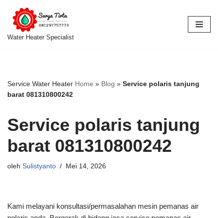
Lompat
ke
Water Heater Specialist
konten
Service Water Heater
Home
»
Blog
»
Service polaris tanjung
barat 081310800242
Service polaris tanjung
barat 081310800242
oleh
Sulistyanto
Mei 14, 2026
Kami melayani konsultasi/permasalahan mesin pemanas air
polaris anda. Bergerak di bidang jasa service pemanas air