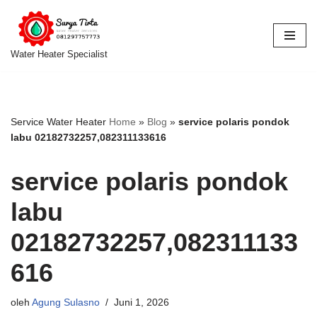
Lompat
ke
Water Heater Specialist
konten
Service Water Heater
Home
»
Blog
»
service polaris pondok
labu 02182732257,082311133616
service polaris pondok
labu
02182732257,082311133
616
oleh
Agung Sulasno
Juni 1, 2026