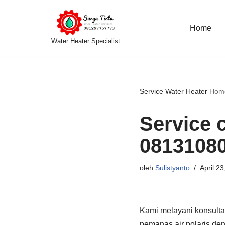
Lompat
Home
Water Heater Specialist
ke
konten
Service Water Heater
Hom
Service c
0813108
oleh
Sulistyanto
April 23
Kami melayani konsulta
pemanas air polaris den