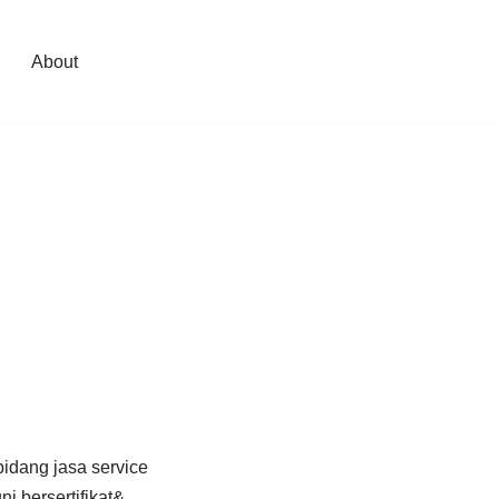
About
idang jasa service
i,bersertifikat&