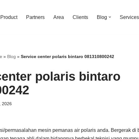
Product
Partners
Area
Clients
Blog
Services
e
»
Blog
»
Service center polaris bintaro 081310800242
enter polaris bintaro
00242
, 2026
si/permasalahan mesin pemanas air polaris anda. Bergerak di b
gan tenaga ahli dalam bidangnya berbekal teknisi yang mumpun