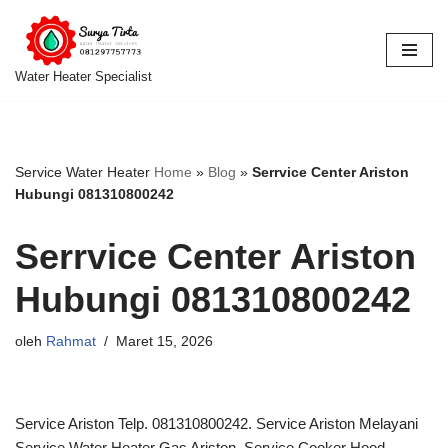
Lompat
ke
Water Heater Specialist
konten
Service Water Heater
Home
»
Blog
»
Serrvice Center Ariston
Hubungi 081310800242
Serrvice Center Ariston
Hubungi 081310800242
oleh
Rahmat
Maret 15, 2026
Service Ariston Telp. 081310800242. Service Ariston Melayani
Service Water Heater Gas Ariston, Service Cooker Hood