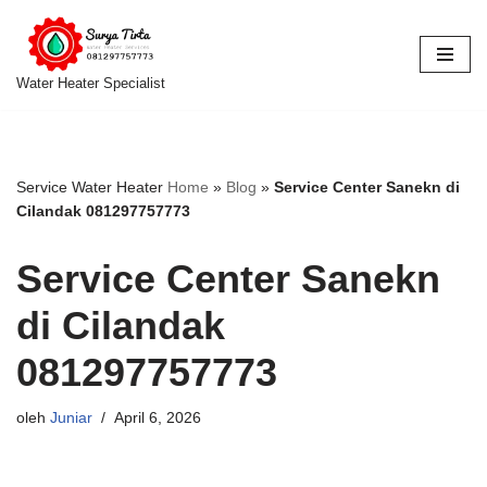
Lompat
ke
Water Heater Specialist
konten
Service Water Heater
Home
»
Blog
»
Service Center Sanekn di
Cilandak 081297757773
Service Center Sanekn
di Cilandak
081297757773
oleh
Juniar
April 6, 2026