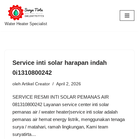
Lompat
ke
Water Heater Specialist
konten
Service inti solar harapan indah
0i1310800242
oleh
Artikel Creator
April 2, 2026
SERVICE RESMI INTI SOLAR PEMANAS AIR
081310800242 Layanan service center inti solar
pemanas air / weater heater|service inti solar adalah
pemanas air hemat energy listrik, menggunakan tenaga
surya / matahari, ramah lingkungan, Kami team
suryatirta…