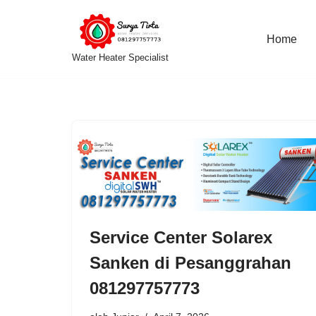
Lompat
Home
Water Heater Specialist
ke
konten
Service Center Solarex
Sanken di Pesanggrahan
081297757773